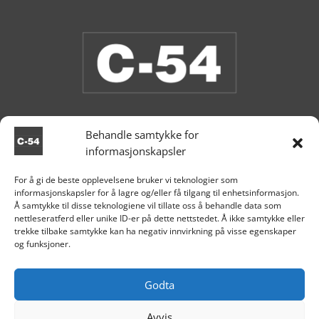
Behandle samtykke for
informasjonskapsler
Butikken er stengt.
For å gi de beste opplevelsene bruker vi teknologier som
informasjonskapsler for å lagre og/eller få tilgang til enhetsinformasjon.

Aksdal
Å samtykke til disse teknologiene vil tillate oss å behandle data som
nettleseratferd eller unike ID-er på dette nettstedet. Å ikke samtykke eller
+47 995 81 519

trekke tilbake samtykke kan ha negativ innvirkning på visse egenskaper
og funksjoner.

post@c54.no

Org nr. 915 859 313
Godta
Avvis