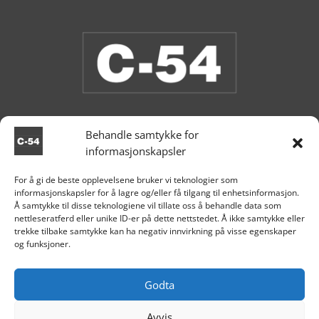
Behandle samtykke for
informasjonskapsler
Butikken er stengt.
For å gi de beste opplevelsene bruker vi teknologier som
informasjonskapsler for å lagre og/eller få tilgang til enhetsinformasjon.

Aksdal
Å samtykke til disse teknologiene vil tillate oss å behandle data som
nettleseratferd eller unike ID-er på dette nettstedet. Å ikke samtykke eller
+47 995 81 519

trekke tilbake samtykke kan ha negativ innvirkning på visse egenskaper
og funksjoner.

post@c54.no

Org nr. 915 859 313
Godta
Avvis