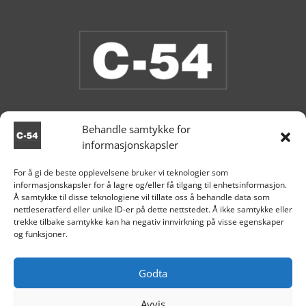
Behandle samtykke for
informasjonskapsler
Vi har åpent i butikken nå.
For å gi de beste opplevelsene bruker vi teknologier som
informasjonskapsler for å lagre og/eller få tilgang til enhetsinformasjon.

Aksdal
Å samtykke til disse teknologiene vil tillate oss å behandle data som
nettleseratferd eller unike ID-er på dette nettstedet. Å ikke samtykke eller
+47 995 81 519

trekke tilbake samtykke kan ha negativ innvirkning på visse egenskaper
og funksjoner.

post@c54.no

Org nr. 915 859 313
Godta
Avvis