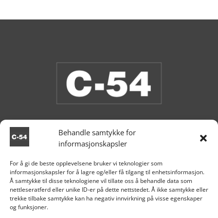
Behandle samtykke for
informasjonskapsler
Butikken er stengt.
For å gi de beste opplevelsene bruker vi teknologier som
informasjonskapsler for å lagre og/eller få tilgang til enhetsinformasjon.

Aksdal
Å samtykke til disse teknologiene vil tillate oss å behandle data som
nettleseratferd eller unike ID-er på dette nettstedet. Å ikke samtykke eller
+47 995 81 519

trekke tilbake samtykke kan ha negativ innvirkning på visse egenskaper
og funksjoner.

post@c54.no