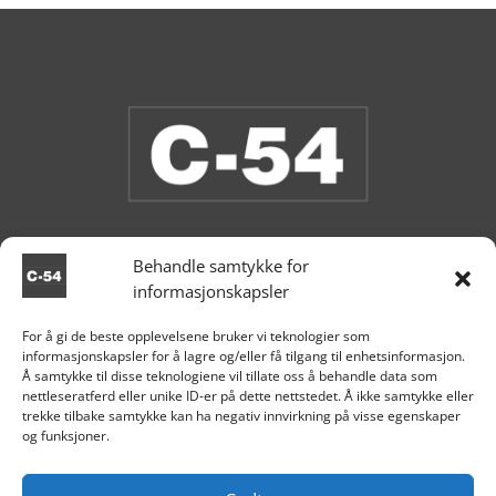
Behandle samtykke for
informasjonskapsler
Vi har åpent i butikken nå.
For å gi de beste opplevelsene bruker vi teknologier som
informasjonskapsler for å lagre og/eller få tilgang til enhetsinformasjon.

Aksdal
Å samtykke til disse teknologiene vil tillate oss å behandle data som
nettleseratferd eller unike ID-er på dette nettstedet. Å ikke samtykke eller
+47 995 81 519

trekke tilbake samtykke kan ha negativ innvirkning på visse egenskaper
og funksjoner.

post@c54.no

Org nr. 915 859 313