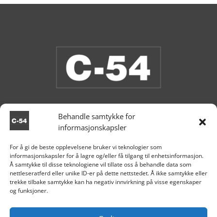
Behandle samtykke for
informasjonskapsler
Vi har åpent i butikken nå.
For å gi de beste opplevelsene bruker vi teknologier som
informasjonskapsler for å lagre og/eller få tilgang til enhetsinformasjon.

Aksdal
Å samtykke til disse teknologiene vil tillate oss å behandle data som
nettleseratferd eller unike ID-er på dette nettstedet. Å ikke samtykke eller
+47 995 81 519

trekke tilbake samtykke kan ha negativ innvirkning på visse egenskaper
og funksjoner.

post@c54.no

Org nr. 915 859 313