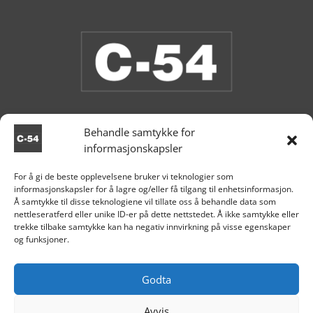
Behandle samtykke for
informasjonskapsler
Butikken er stengt.
For å gi de beste opplevelsene bruker vi teknologier som
informasjonskapsler for å lagre og/eller få tilgang til enhetsinformasjon.

Aksdal
Å samtykke til disse teknologiene vil tillate oss å behandle data som
nettleseratferd eller unike ID-er på dette nettstedet. Å ikke samtykke eller
+47 995 81 519

trekke tilbake samtykke kan ha negativ innvirkning på visse egenskaper
og funksjoner.

post@c54.no

Org nr. 915 859 313
Godta
Avvis