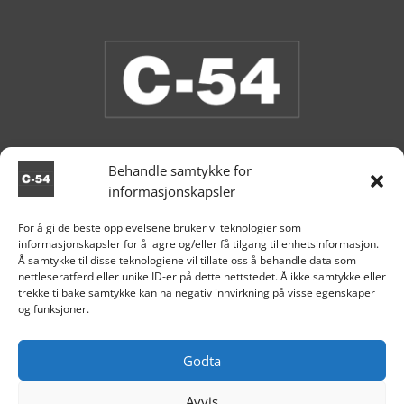
Behandle samtykke for
informasjonskapsler
Butikken er stengt.
For å gi de beste opplevelsene bruker vi teknologier som
informasjonskapsler for å lagre og/eller få tilgang til enhetsinformasjon.

Aksdal
Å samtykke til disse teknologiene vil tillate oss å behandle data som
nettleseratferd eller unike ID-er på dette nettstedet. Å ikke samtykke eller
+47 995 81 519

trekke tilbake samtykke kan ha negativ innvirkning på visse egenskaper
og funksjoner.

post@c54.no

Org nr. 915 859 313
Godta
Avvis