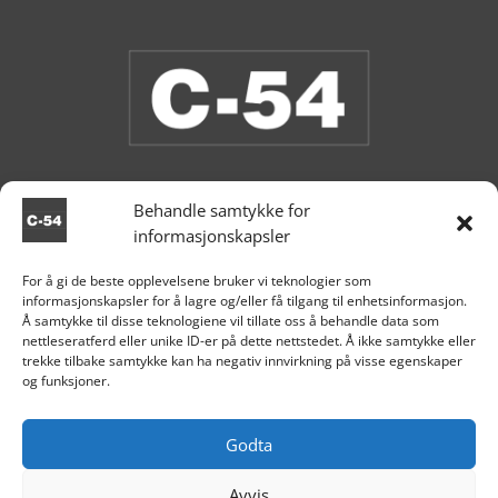
Behandle samtykke for
informasjonskapsler
Vi har åpent i butikken nå.
For å gi de beste opplevelsene bruker vi teknologier som
informasjonskapsler for å lagre og/eller få tilgang til enhetsinformasjon.

Aksdal
Å samtykke til disse teknologiene vil tillate oss å behandle data som
nettleseratferd eller unike ID-er på dette nettstedet. Å ikke samtykke eller
+47 995 81 519

trekke tilbake samtykke kan ha negativ innvirkning på visse egenskaper
og funksjoner.

post@c54.no

Org nr. 915 859 313
Godta
Avvis