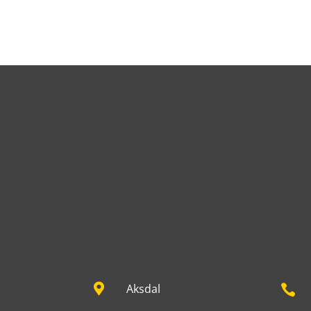

Aksdal
