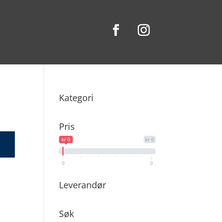
Kategori
Pris
kr 0
kr 0
0
0
Leverandør
Søk