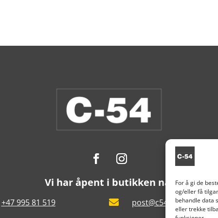
Vi har åpent i butikken nå.
For å gi de bes
og/eller få tilg
behandle data s
+47 995 81 519

post@c54.no
eller trekke ti
funksjoner.