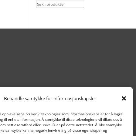
Behandle samtykke for informasjonskapsler
te opplevelsene bruker vi teknologier som informasjonskapsler for å lagre
ang til enhetsinformasjon. Å samtykke til disse teknologiene vil tillate oss å
om nettleseratferd eller unike ID-er på dette nettstedet. Å ikke samtykke

Org nr. 915 859 313
lbake samtykke kan ha negativ innvirkning på visse egenskaper og