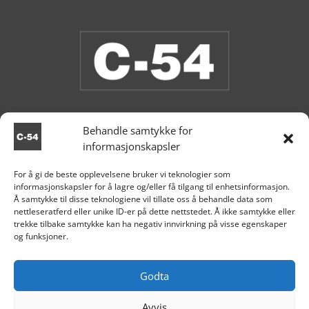
Behandle samtykke for
informasjonskapsler
Butikken er stengt.
For å gi de beste opplevelsene bruker vi teknologier som
informasjonskapsler for å lagre og/eller få tilgang til enhetsinformasjon.

Aksdal
Å samtykke til disse teknologiene vil tillate oss å behandle data som
nettleseratferd eller unike ID-er på dette nettstedet. Å ikke samtykke eller
+47 995 81 519

trekke tilbake samtykke kan ha negativ innvirkning på visse egenskaper
og funksjoner.

post@c54.no

Org nr. 915 859 313
Godta
Avvis