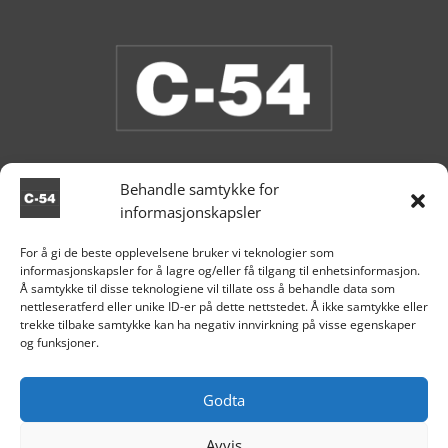
Behandle samtykke for
informasjonskapsler
Butikken er stengt.
For å gi de beste opplevelsene bruker vi teknologier som
informasjonskapsler for å lagre og/eller få tilgang til enhetsinformasjon.

Aksdal
Å samtykke til disse teknologiene vil tillate oss å behandle data som
nettleseratferd eller unike ID-er på dette nettstedet. Å ikke samtykke eller
+47 995 81 519

trekke tilbake samtykke kan ha negativ innvirkning på visse egenskaper
og funksjoner.

post@c54.no

Org nr. 915 859 313
Godta
Avvis