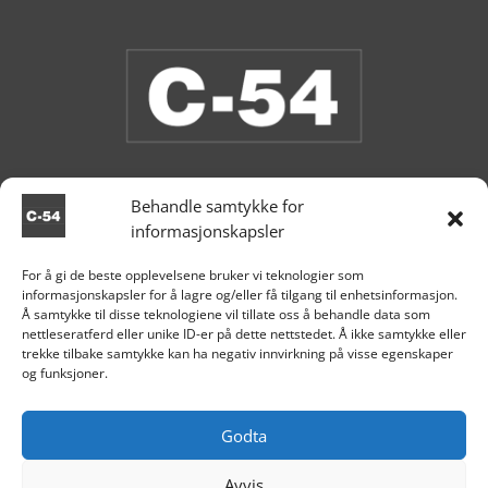
Behandle samtykke for
informasjonskapsler
Butikken er stengt.
For å gi de beste opplevelsene bruker vi teknologier som
informasjonskapsler for å lagre og/eller få tilgang til enhetsinformasjon.

Aksdal
Å samtykke til disse teknologiene vil tillate oss å behandle data som
nettleseratferd eller unike ID-er på dette nettstedet. Å ikke samtykke eller
+47 995 81 519

trekke tilbake samtykke kan ha negativ innvirkning på visse egenskaper
og funksjoner.

post@c54.no

Org nr. 915 859 313
Godta
Avvis