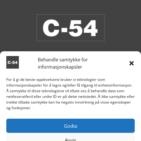
Behandle samtykke for
informasjonskapsler
Butikken er stengt.
For å gi de beste opplevelsene bruker vi teknologier som
informasjonskapsler for å lagre og/eller få tilgang til enhetsinformasjon.

Aksdal
Å samtykke til disse teknologiene vil tillate oss å behandle data som
nettleseratferd eller unike ID-er på dette nettstedet. Å ikke samtykke eller
+47 995 81 519

trekke tilbake samtykke kan ha negativ innvirkning på visse egenskaper
og funksjoner.

post@c54.no

Org nr. 915 859 313
Godta
Avvis