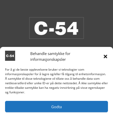
Behandle samtykke for
informasjonskapsler
Butikken er stengt.
For å gi de beste opplevelsene bruker vi teknologier som
informasjonskapsler for å lagre og/eller få tilgang til enhetsinformasjon.

Aksdal
Å samtykke til disse teknologiene vil tillate oss å behandle data som
nettleseratferd eller unike ID-er på dette nettstedet. Å ikke samtykke eller
+47 995 81 519

trekke tilbake samtykke kan ha negativ innvirkning på visse egenskaper
og funksjoner.

post@c54.no

Org nr. 915 859 313
Godta