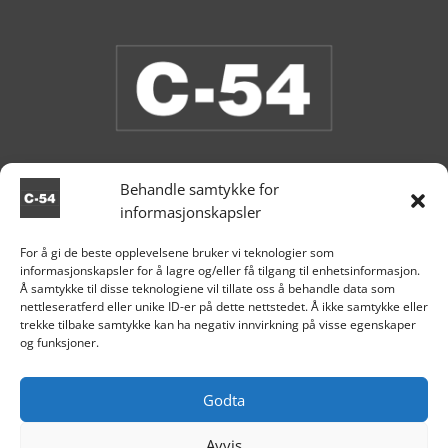
Behandle samtykke for
informasjonskapsler
Vi har åpent i butikken nå.
For å gi de beste opplevelsene bruker vi teknologier som
informasjonskapsler for å lagre og/eller få tilgang til enhetsinformasjon.

Aksdal
Å samtykke til disse teknologiene vil tillate oss å behandle data som
nettleseratferd eller unike ID-er på dette nettstedet. Å ikke samtykke eller
+47 995 81 519

trekke tilbake samtykke kan ha negativ innvirkning på visse egenskaper
og funksjoner.

post@c54.no

Org nr. 915 859 313
Godta
Avvis