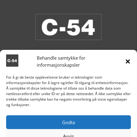
Behandle samtykke for
informasjonskapsler
Butikken er stengt.
For å gi de beste opplevelsene bruker vi teknologier som
informasjonskapsler for å lagre og/eller få tilgang til enhetsinformasjon.

Aksdal
Å samtykke til disse teknologiene vil tillate oss å behandle data som
nettleseratferd eller unike ID-er på dette nettstedet. Å ikke samtykke eller
+47 995 81 519

trekke tilbake samtykke kan ha negativ innvirkning på visse egenskaper
og funksjoner.

post@c54.no

Org nr. 915 859 313
Godta
Avvis