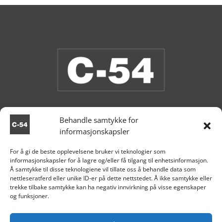
Behandle samtykke for
informasjonskapsler
Butikken er stengt.
For å gi de beste opplevelsene bruker vi teknologier som
informasjonskapsler for å lagre og/eller få tilgang til enhetsinformasjon.

Aksdal
Å samtykke til disse teknologiene vil tillate oss å behandle data som
nettleseratferd eller unike ID-er på dette nettstedet. Å ikke samtykke eller
+47 995 81 519

trekke tilbake samtykke kan ha negativ innvirkning på visse egenskaper
og funksjoner.

post@c54.no

Org nr. 915 859 313