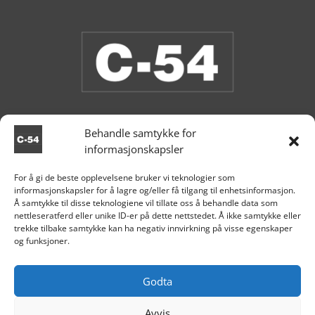
Behandle samtykke for
informasjonskapsler
Vi har åpent i butikken nå.
For å gi de beste opplevelsene bruker vi teknologier som
informasjonskapsler for å lagre og/eller få tilgang til enhetsinformasjon.

Aksdal
Å samtykke til disse teknologiene vil tillate oss å behandle data som
nettleseratferd eller unike ID-er på dette nettstedet. Å ikke samtykke eller
+47 995 81 519

trekke tilbake samtykke kan ha negativ innvirkning på visse egenskaper
og funksjoner.

post@c54.no

Org nr. 915 859 313
Godta
Avvis