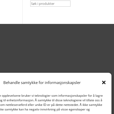
Behandle samtykke for informasjonskapsler
te opplevelsene bruker vi teknologier som informasjonskapsler for å lagre
ang til enhetsinformasjon. Å samtykke til disse teknologiene vil tillate oss å
om nettleseratferd eller unike ID-er på dette nettstedet. Å ikke samtykke

Org nr. 915 859 313
lbake samtykke kan ha negativ innvirkning på visse egenskaper og