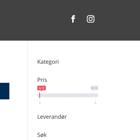
Kategori
Pris
kr 0
kr 0
0
0
Leverandør
Søk