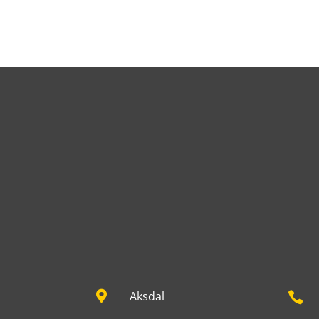

Aksdal
