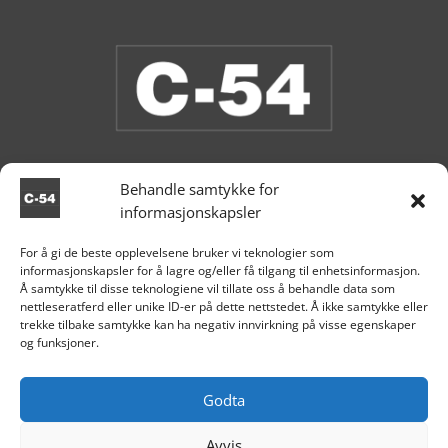
Behandle samtykke for
informasjonskapsler
Butikken er stengt.
For å gi de beste opplevelsene bruker vi teknologier som
informasjonskapsler for å lagre og/eller få tilgang til enhetsinformasjon.

Aksdal
Å samtykke til disse teknologiene vil tillate oss å behandle data som
nettleseratferd eller unike ID-er på dette nettstedet. Å ikke samtykke eller
+47 995 81 519

trekke tilbake samtykke kan ha negativ innvirkning på visse egenskaper
og funksjoner.

post@c54.no

Org nr. 915 859 313
Godta
Avvis