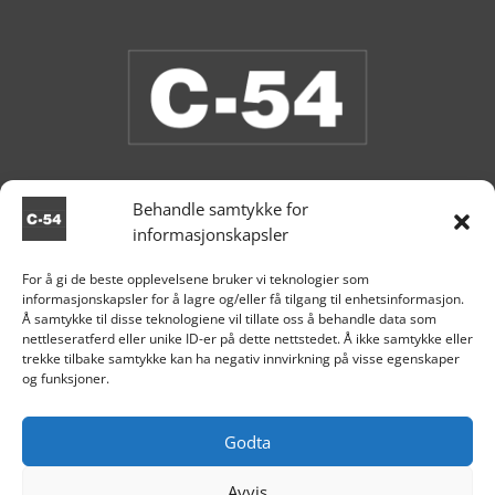
Behandle samtykke for
informasjonskapsler
Butikken er stengt.
For å gi de beste opplevelsene bruker vi teknologier som
informasjonskapsler for å lagre og/eller få tilgang til enhetsinformasjon.

Aksdal
Å samtykke til disse teknologiene vil tillate oss å behandle data som
nettleseratferd eller unike ID-er på dette nettstedet. Å ikke samtykke eller
+47 995 81 519

trekke tilbake samtykke kan ha negativ innvirkning på visse egenskaper
og funksjoner.

post@c54.no

Org nr. 915 859 313
Godta
Avvis