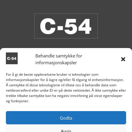
Behandle samtykke for
informasjonskapsler
Vi har åpent i butikken nå.
For å gi de beste opplevelsene bruker vi teknologier som
informasjonskapsler for å lagre og/eller få tilgang til enhetsinformasjon.

Aksdal
Å samtykke til disse teknologiene vil tillate oss å behandle data som
nettleseratferd eller unike ID-er på dette nettstedet. Å ikke samtykke eller
+47 995 81 519

trekke tilbake samtykke kan ha negativ innvirkning på visse egenskaper
og funksjoner.

post@c54.no

Org nr. 915 859 313
Godta
Avvis